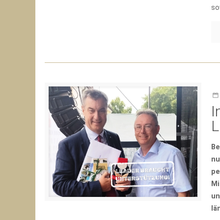
so
I
L
Be
nu
pe
Mi
un
lä