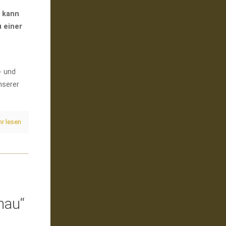
 kann
 einer
- und
nserer
r lesen
hau“