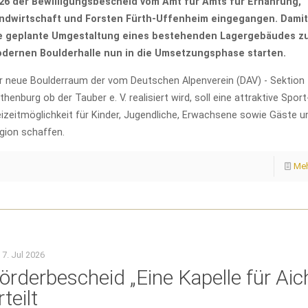
26 der Bewilligungsbescheid vom Amt für Amts für Ernährung,
ndwirtschaft und Forsten Fürth-Uffenheim eingegangen. Damit
e geplante Umgestaltung eines bestehenden Lagergebäudes zu
dernen Boulderhalle nun in die Umsetzungsphase starten.
r neue Boulderraum der vom Deutschen Alpenverein (DAV) - Sektion
thenburg ob der Tauber e. V. realisiert wird, soll eine attraktive Sport
eizeitmöglichkeit für Kinder, Jugendliche, Erwachsene sowie Gäste u
gion schaffen.
Meh
7. Jul 2026
örderbescheid „Eine Kapelle für Aic
rteilt