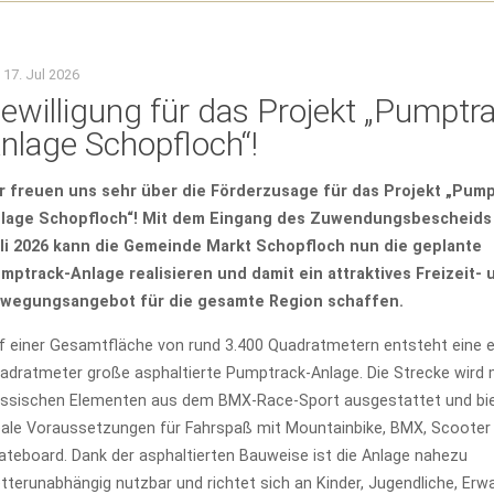
17. Jul 2026
ewilligung für das Projekt „Pumptr
nlage Schopfloch“!
r freuen uns sehr über die Förderzusage für das Projekt „Pump
lage Schopfloch“! Mit dem Eingang des Zuwendungsbescheids 
li 2026 kann die Gemeinde Markt Schopfloch nun die geplante
mptrack-Anlage realisieren und damit ein attraktives Freizeit- 
wegungsangebot für die gesamte Region schaffen.
f einer Gesamtfläche von rund 3.400 Quadratmetern entsteht eine 
adratmeter große asphaltierte Pumptrack-Anlage. Die Strecke wird 
assischen Elementen aus dem BMX-Race-Sport ausgestattet und bi
eale Voraussetzungen für Fahrspaß mit Mountainbike, BMX, Scooter
ateboard. Dank der asphaltierten Bauweise ist die Anlage nahezu
tterunabhängig nutzbar und richtet sich an Kinder, Jugendliche, Er