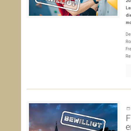
20
La
di
mo
De
Ro
Fr
Re
F
e