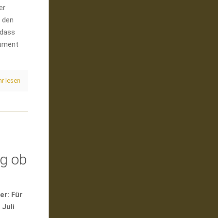
er
 den
 dass
rument
r lesen
rg ob
er: Für
 Juli