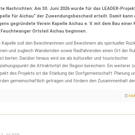
te Nachrichten: Am 30. Juni 2026 wurde für das LEADER-Projekt
pelle für Aichau“ der Zuwendungsbescheid erteilt. Damit kann 
gens gegründete Verein Kapelle Aichau e. V. mit dem Bau einer 
 Feuchtwanger Ortsteil Aichau beginnen.
e Kapelle soll den Bewohnerinnen und Bewohnern als spiritueller Rüc
enen und zugleich Wandernden sowie Radfahrenden einen Ort der Ru
st bieten. Darüber hinaus wird sie als kultureller und touristischer
ziehungspunkt die Attraktivität der Region bereichern. Ein weiterer z
pekt des Projekts ist die Stärkung der Dorfgemeinschaft: Planung u
rden gemeinschaftlich getragen und fördern den Zusammenhalt der
Meh
3. Jul 2026