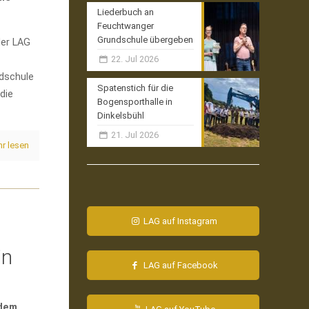
Liederbuch an
Feuchtwanger
Grundschule übergeben
der LAG
22. Jul 2026
ndschule
Spatenstich für die
die
Bogensporthalle in
Dinkelsbühl
21. Jul 2026
r lesen
LAG auf Instagram
in
LAG auf Facebook
 dem