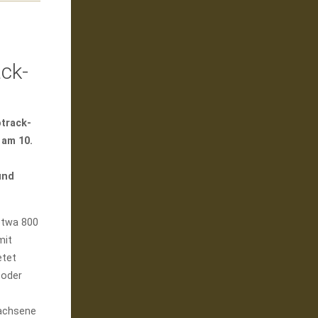
ack-
track-
am 10.
und
etwa 800
mit
etet
 oder
wachsene