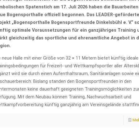
mbolischen Spatenstich am 17. Juli 2026 haben die Bauarbeiten 
ue Bogensporthalle offiziell begonnen. Das LEADER-gefördert
ojekt „Bogensporthalle Bogensportfreunde Dinkelsbühl e. V.“ s
nftig optimale Voraussetzungen für ein ganzjähriges Training 
ärkt gleichzeitig das sportliche und ehrenamtliche Angebot in 
gion.
e neue Halle mit einer Größe von 32 × 11 Metern bietet künftig ideale
ainingsbedingungen für Freizeit- und Wettkampfsportler aller Altersk
gänzt wird sie durch einen Aufenthaltsraum, Sanitäranlagen sowie e
schauerbereich. Bislang standen den Bogensportfreunden in den
ntermonaten keine dauerhaft geeigneten Trainingsmöglichkeiten zu
rfügung. Mit dem Neubau können Training, Nachwuchsarbeit und
ttkampfvorbereitung künftig ganzjährig am Vereinsgelände stattfin
Meh