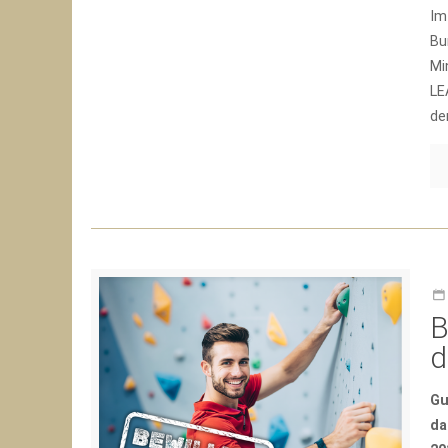
Im
Bu
Mi
LE
de
B
d
Gu
da