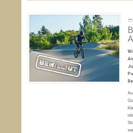
B
A
Wi
An
Ju
Pu
Be
Au
Qu
kl
id
Sk
we