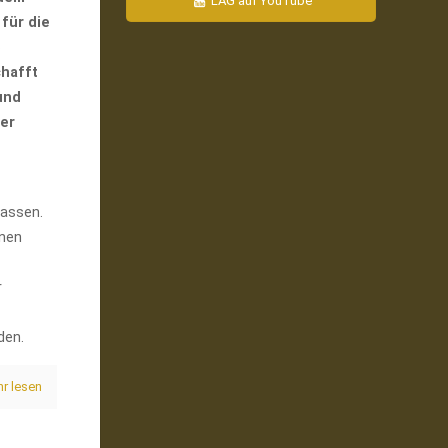
LAG auf YouTube
für die
e
chafft
und
der
lassen.
inen
r
den.
r lesen