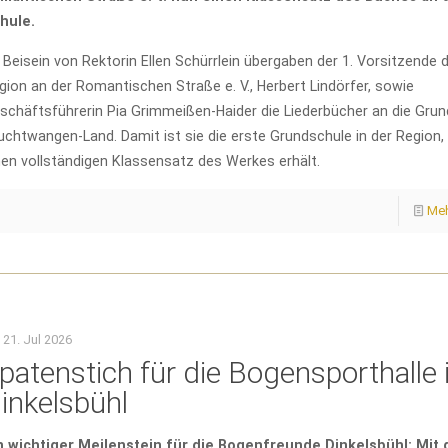
hule.
 Beisein von Rektorin Ellen Schürrlein übergaben der 1. Vorsitzende 
gion an der Romantischen Straße e. V., Herbert Lindörfer, sowie
schäftsführerin Pia Grimmeißen-Haider die Liederbücher an die Gru
uchtwangen-Land. Damit ist sie die erste Grundschule in der Region, 
nen vollständigen Klassensatz des Werkes erhält.
Meh
21. Jul 2026
patenstich für die Bogensporthalle 
inkelsbühl
n wichtiger Meilenstein für die Bogenfreunde Dinkelsbühl: Mit