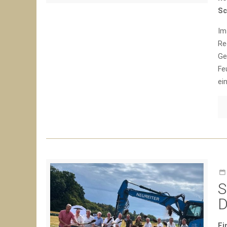
Sc
Im
Re
Ge
Fe
ei
S
D
Ei