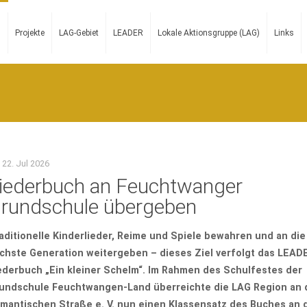
n
Projekte
LAG-Gebiet
LEADER
Lokale Aktionsgruppe (LAG)
Links
22. Jul 2026
iederbuch an Feuchtwanger
rundschule übergeben
aditionelle Kinderlieder, Reime und Spiele bewahren und an die
chste Generation weitergeben – dieses Ziel verfolgt das LEAD
ederbuch „Ein kleiner Schelm“. Im Rahmen des Schulfestes der
undschule Feuchtwangen-Land überreichte die LAG Region an 
mantischen Straße e. V. nun einen Klassensatz des Buches an 