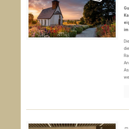
Gu
Ka
ei
im
Di
di
Ra
An
As
we