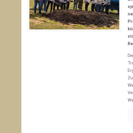
sy
ne
Pr
kü
st
Re
Di
Tr
Er
Zu
Wi
Ve
We