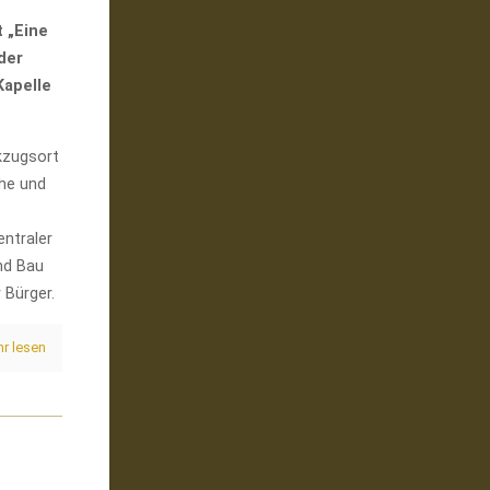
 „Eine
der
Kapelle
kzugsort
he und
entraler
nd Bau
 Bürger.
r lesen