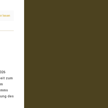
r lesen
2026
heit zum
Im
ramms
lung des