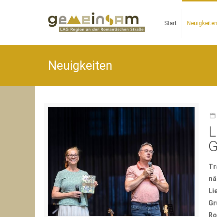
Start
Neuigkeite
Neuigkeiten
L
G
Tr
nä
Li
Gr
Ro