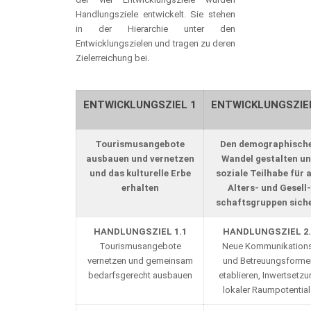
Handlungsziele entwickelt. Sie stehen
in der Hierarchie unter den
Entwicklungszielen und tragen zu deren
Zielerreichung bei.
ENTWICKLUNGSZIEL 1
ENTWICKLUNGSZIE
Tourismusangebote
Den
demographisch
ausbauen
und
vernetzen
Wandel
gestalten u
und
das
kulturelle
Erbe
soziale Teilhabe für a
erhalten
Alters- und Gesell-
schaftsgruppen sich
HANDLUNGSZIEL 1.1
HANDLUNGSZIEL 2.
Tourismusangebote
Neue Kommunikation
vernetzen und gemeinsam
und Betreuungsforme
bedarfsgerecht ausbauen
etablieren, Inwertsetz
lokaler Raumpotential