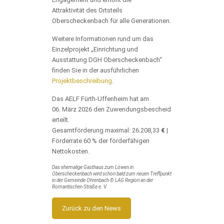
Attraktivität des Ortsteils
Oberscheckenbach für alle Generationen.
Weitere Informationen rund um das
Einzelprojekt „Einrichtung und
Ausstattung DGH Oberscheckenbach“
finden Sie in der ausführlichen
Projektbeschreibung
.
Das AELF Fürth-Uffenheim hat am
06. März 2026 den Zuwendungsbescheid
erteilt.
Gesamtförderung maximal: 26.208,33
€
|
Förderrate 60 % der förderfähigen
Nettokosten.
Das ehemalige Gasthaus zum Löwen in
Oberscheckenbach wird schon bald zum neuen Treffpunkt
in der Gemeinde Ohrenbach © LAG Region an der
Romantischen Straße e. V.
Zurück zu den News