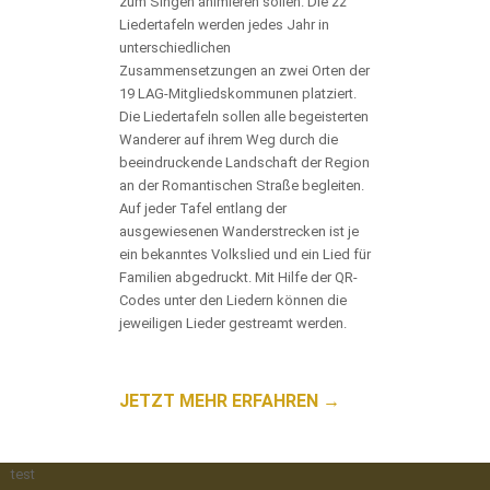
zum Singen animieren sollen. Die 22
Liedertafeln werden jedes Jahr in
unterschiedlichen
Zusammensetzungen an zwei Orten der
19 LAG-Mitgliedskommunen platziert.
Die Liedertafeln sollen alle begeisterten
Wanderer auf ihrem Weg durch die
beeindruckende Landschaft der Region
an der Romantischen Straße begleiten.
Auf jeder Tafel entlang der
ausgewiesenen Wanderstrecken ist je
ein bekanntes Volkslied und ein Lied für
Familien abgedruckt. Mit Hilfe der QR-
Codes unter den Liedern können die
jeweiligen Lieder gestreamt werden.
JETZT MEHR ERFAHREN →
test