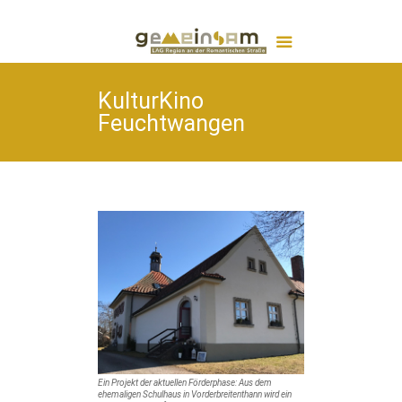
KulturKino
Feuchtwangen
Ein Projekt der aktuellen Förderphase: Aus dem
ehemaligen Schulhaus in Vorderbreitenthann wird ein