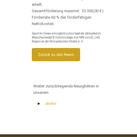
erteilt.
Gesamtförderung maximal: 33.300,00 € |
Förderrate 60 % der förderfähigen
Nettokosten.
Sport im Freien ermöglicht schon bald der Aktivpfad im
Mutschachwald © Fotomontage mit Hilfe von KI, LAG
Region an der Romantischen Straße e. V.
Zurück zu den News
Weiter zurückliegende Neuigkeiten in
unserem
Archiv