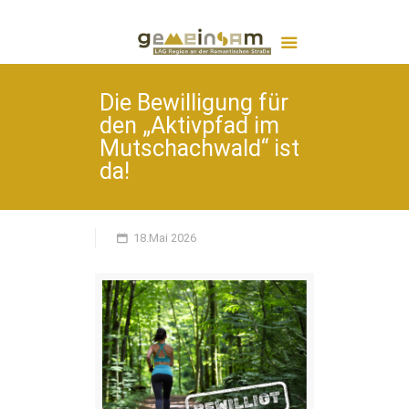
Die Bewilligung für
den „Aktivpfad im
Mutschachwald“ ist
da!
18.Mai 2026