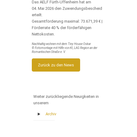
Das AELF Fürth-Uffenheim hat am
04. Mai 2026 den Zuwendungsbescheid
erteilt.
Gesamtförderung maximal: 73.671,39 € |
Förderrate 40 % der förderfähigen
Nettokosten.
Nachhaltig wohnen mit dem Tiny House Oskar
© Fotomontage mit Hilfe von KI, LAG Region an der
Romantischen Straße e. V.
Zurück zu den News
Weiter zurückliegende Neuigkeiten in
unserem
Archiv