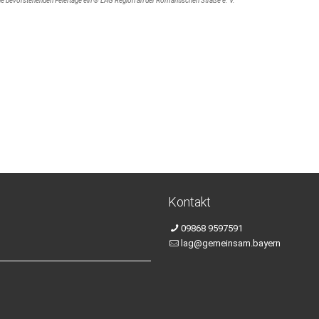
ie bevorstehenden Feiertage ein © LAG Region an der Romantischen Straße e. V.
Kontakt
09868 9597591
lag@gemeinsam.bayern