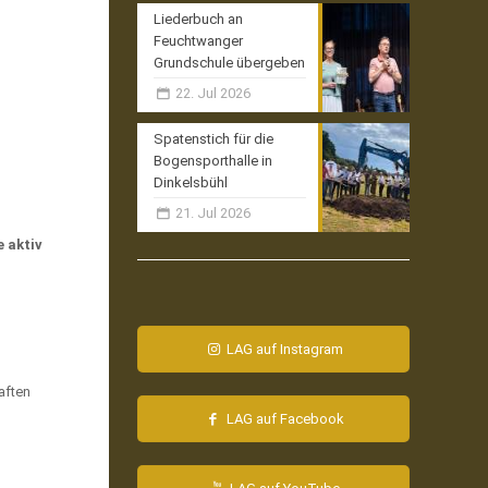
Liederbuch an
Feuchtwanger
Grundschule übergeben
22. Jul 2026
Spatenstich für die
Bogensporthalle in
Dinkelsbühl
21. Jul 2026
 aktiv
LAG auf Instagram
aften
LAG auf Facebook