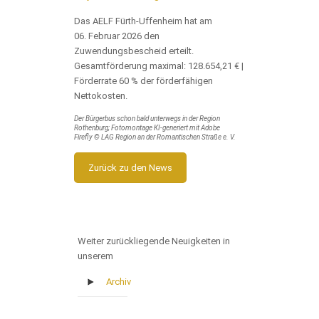
Das AELF Fürth-Uffenheim hat am
06. Februar 2026 den
Zuwendungsbescheid erteilt.
Gesamtförderung maximal: 128.654,21 € |
Förderrate 60 % der förderfähigen
Nettokosten.
Der Bürgerbus schon bald unterwegs in der Region
Rothenburg; Fotomontage KI-g
eneriert mit Adobe
Firefly
© LAG Region an der Romantischen Straße e. V.
Zurück zu den News
Weiter zurückliegende Neuigkeiten in
unserem
Archiv