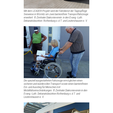
Mit dem LEADER-Projekt wird der Fahrdienst der Tagespflege
Seewiese in Wörnitz um zwei barrierefreie Transportfahrzeuge
erweitert. © Zentraler Diakonieverein in den Evang.-Luth.
Dekanatsbezirken Rothenburg o.d.T. und Leutershausen e. V.
Die speziell ausgestatteten Fahrzeuge ermöglichen einen
sicheren und würdevollen Transport sowie einen barrierefreien
Ein- und Ausstieg für Menschen mit
Mobilitätseinschränkungen. © Zentraler Diakonieverein in den
Evang.-Luth. Dekanatsbezirken Rothenburg o.d.T. und
Leutershausen e. V.